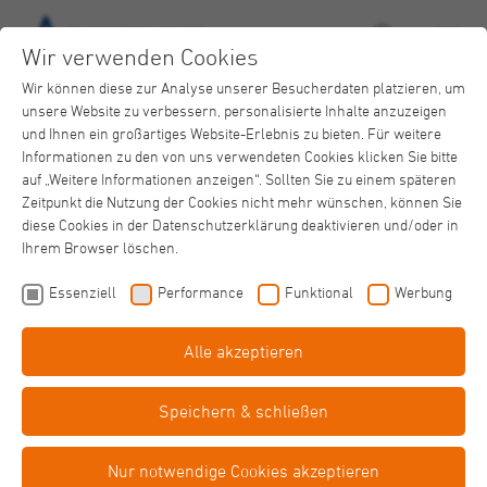
Wir verwenden Cookies
Wir können diese zur Analyse unserer Besucherdaten platzieren, um
unsere Website zu verbessern, personalisierte Inhalte anzuzeigen
und Ihnen ein großartiges Website-Erlebnis zu bieten. Für weitere
Informationen zu den von uns verwendeten Cookies klicken Sie bitte
auf „Weitere Informationen anzeigen“. Sollten Sie zu einem späteren
Zeitpunkt die Nutzung der Cookies nicht mehr wünschen, können Sie
Aktuelle News
diese Cookies in der Datenschutzerklärung deaktivieren und/oder in
Neuer Therapieansatz für Alltagsleiden
Ihrem Browser löschen.
Essenziell
Performance
Funktional
Werbung
Alle akzeptieren
Speichern & schließen
Neuer Therapieansatz für Alltagsleiden
Nur notwendige Cookies akzeptieren
Der Rücken zwickt nach einem langen Arbeitstag am