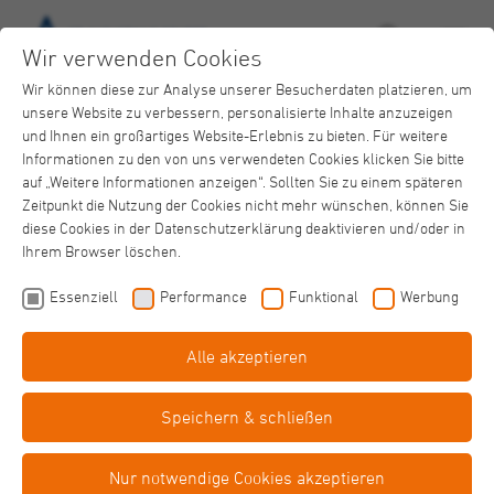
Wir verwenden Cookies
Wir können diese zur Analyse unserer Besucherdaten platzieren, um
unsere Website zu verbessern, personalisierte Inhalte anzuzeigen
und Ihnen ein großartiges Website-Erlebnis zu bieten. Für weitere
Informationen zu den von uns verwendeten Cookies klicken Sie bitte
auf „Weitere Informationen anzeigen“. Sollten Sie zu einem späteren
Zeitpunkt die Nutzung der Cookies nicht mehr wünschen, können Sie
diese Cookies in der Datenschutzerklärung deaktivieren und/oder in
Ihrem Browser löschen.
Essenziell
Performance
Funktional
Werbung
Alle akzeptieren
Kennenlerntermin
Rückengesundheit am
Speichern & schließen
Gerät Neuss
Nur notwendige Cookies akzeptieren