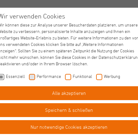
Wir verwenden Cookies
Wir können diese zur Analyse unserer Besucherdaten platzieren, um unsere
Website zu verbessern, personalisierte Inhalte anzuzeigen und Ihnen ein
ness Gesundheitskurse Korschenbroich
großartiges Website-Erlebnis zu bieten. Für weitere Informationen zu den vo
ns verwendeten Cookies klicken Sie bitte auf „Weitere Informationen
nzeigen“. Sollten Sie zu einem späteren Zeitpunkt die Nutzung der Cookies
nicht mehr wünschen, können Sie diese Cookies in der Datenschutzerklärun
deaktivieren und/oder in Ihrem Browser löschen.
Aquafitness Gesu
Essenziell
Performance
Funktional
Werbung
Kursleitung:
Alle akzeptieren
Dauer einer Einheit:
Speichern & schließen
Freie Plätze:
Preis:
Nur notwendige Cookies akzeptieren
Uhrzeit: