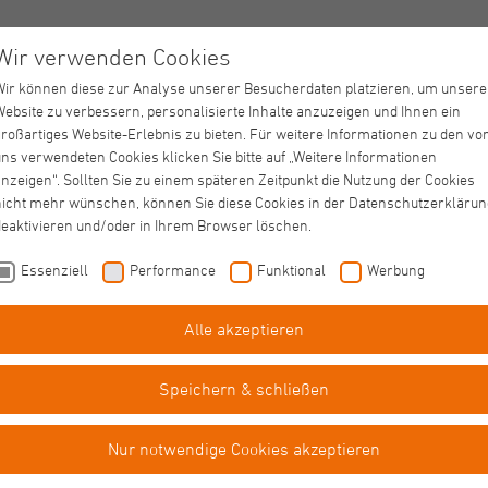
Wir verwenden Cookies
Wir können diese zur Analyse unserer Besucherdaten platzieren, um unsere
Website zu verbessern, personalisierte Inhalte anzuzeigen und Ihnen ein
wimmen 2 für Babys 7-12 Monate Korschenbroich
großartiges Website-Erlebnis zu bieten. Für weitere Informationen zu den vo
ns verwendeten Cookies klicken Sie bitte auf „Weitere Informationen
nzeigen“. Sollten Sie zu einem späteren Zeitpunkt die Nutzung der Cookies
nicht mehr wünschen, können Sie diese Cookies in der Datenschutzerklärun
deaktivieren und/oder in Ihrem Browser löschen.
Babyschwimmen 2
Essenziell
Performance
Funktional
Werbung
Korschenbroich
Alle akzeptieren
Kursleitung:
Speichern & schließen
Dauer einer Einheit:
Freie Plätze:
Nur notwendige Cookies akzeptieren
Preis: